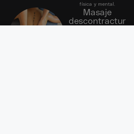
física y mental.
Masaje
descontractur
ante
Aplicamos maniobras de
presión firme junto a
aceites de cannabis,
árnica y clavo, que
ayudan a aliviar el estrés
muscular, oxigenar los
tejidos y
reducir las
contracturas acumuladas
por esfuerzo, postura o
estrés.
Masaje de
piernas
Alivia la sensación de
piernas cansadas, mejora